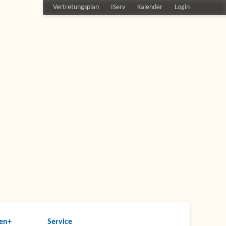
Vertretungsplan
IServ
Kalender
Login
en+
Service