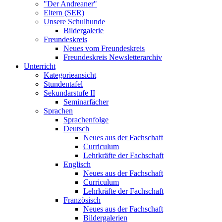
"Der Andreaner"
Eltern (SER)
Unsere Schulhunde
Bildergalerie
Freundeskreis
Neues vom Freundeskreis
Freundeskreis Newsletterarchiv
Unterricht
Kategorieansicht
Stundentafel
Sekundarstufe II
Seminarfächer
Sprachen
Sprachenfolge
Deutsch
Neues aus der Fachschaft
Curriculum
Lehrkräfte der Fachschaft
Englisch
Neues aus der Fachschaft
Curriculum
Lehrkräfte der Fachschaft
Französisch
Neues aus der Fachschaft
Bildergalerien