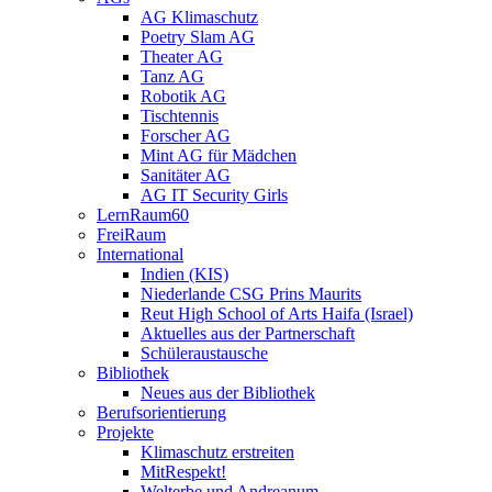
AG Klimaschutz
Poetry Slam AG
Theater AG
Tanz AG
Robotik AG
Tischtennis
Forscher AG
Mint AG für Mädchen
Sanitäter AG
AG IT Security Girls
LernRaum60
FreiRaum
International
Indien (KIS)
Niederlande CSG Prins Maurits
Reut High School of Arts Haifa (Israel)
Aktuelles aus der Partnerschaft
Schüleraustausche
Bibliothek
Neues aus der Bibliothek
Berufsorientierung
Projekte
Klimaschutz erstreiten
MitRespekt!
Welterbe und Andreanum