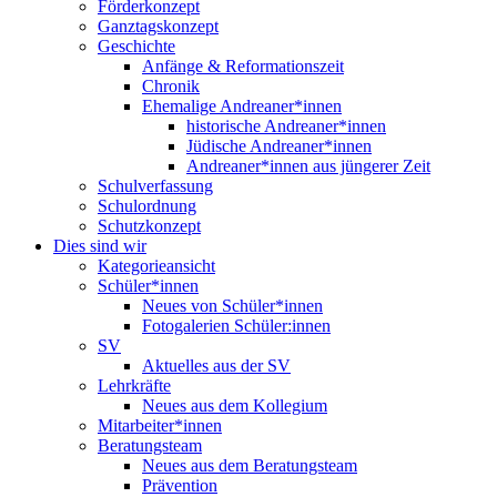
Förderkonzept
Ganztagskonzept
Geschichte
Anfänge & Reformationszeit
Chronik
Ehemalige Andreaner*innen
historische Andreaner*innen
Jüdische Andreaner*innen
Andreaner*innen aus jüngerer Zeit
Schulverfassung
Schulordnung
Schutzkonzept
Dies sind wir
Kategorieansicht
Schüler*innen
Neues von Schüler*innen
Fotogalerien Schüler:innen
SV
Aktuelles aus der SV
Lehrkräfte
Neues aus dem Kollegium
Mitarbeiter*innen
Beratungsteam
Neues aus dem Beratungsteam
Prävention