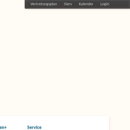
Vertretungsplan
IServ
Kalender
Login
en+
Service